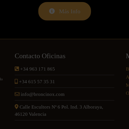
Más Info
Contacto Oficinas
M
+34 963 171 865
B
A
do
+34 615 57 35 31
M
O
info@broncinox.com
Calle Escultors Nº 6 Pol. Ind. 3 Alboraya,
46120 Valencia